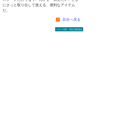
にさっと取り出して使える、便利なアイテム
だ。
目次へ戻る
ページID：00138084
【お知らせ】がんばる企業応援マ
ガジン最新記事のご紹介
2026年 8月 4日
成功法則をまねするより現実的な「失敗学」
（前編）
2026年 7月28日
基本から考える「休日」
2026年 7月28日
データから学ぶ知的財産権の今。技術力・ブ
ランド保護や資金調達のために