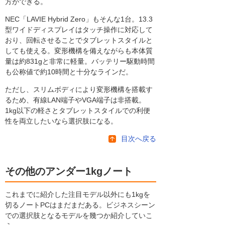
方ができる。
NEC「LAVIE Hybrid Zero」もそんな1台。13.3
型ワイドディスプレイはタッチ操作に対応して
おり、回転させることでタブレットスタイルと
しても使える。変形機構を備えながらも本体質
量は約831gと非常に軽量。バッテリー駆動時間
も公称値で約10時間と十分なラインだ。
ただし、スリムボディにより変形機構を搭載す
るため、有線LAN端子やVGA端子は非搭載。
1kg以下の軽さとタブレットスタイルでの利便
性を両立したいなら選択肢になる。
目次へ戻る
その他のアンダー1kgノート
これまでに紹介した注目モデル以外にも1kgを
切るノートPCはまだまだある。ビジネスシーン
での選択肢となるモデルを幾つか紹介していこ