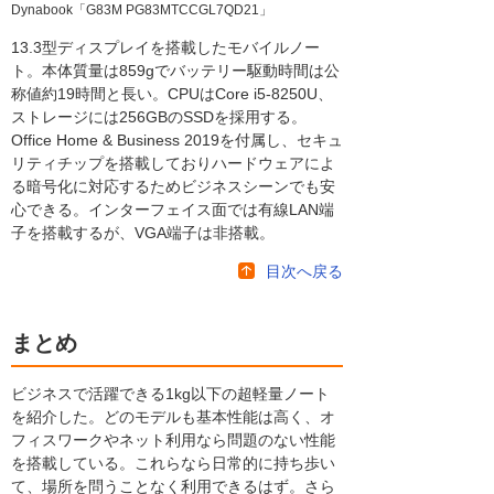
Dynabook「G83M PG83MTCCGL7QD21」
13.3型ディスプレイを搭載したモバイルノー
ト。本体質量は859gでバッテリー駆動時間は公
称値約19時間と長い。CPUはCore i5-8250U、
ストレージには256GBのSSDを採用する。
Office Home & Business 2019を付属し、セキュ
リティチップを搭載しておりハードウェアによ
る暗号化に対応するためビジネスシーンでも安
心できる。インターフェイス面では有線LAN端
子を搭載するが、VGA端子は非搭載。
目次へ戻る
まとめ
ビジネスで活躍できる1kg以下の超軽量ノート
を紹介した。どのモデルも基本性能は高く、オ
フィスワークやネット利用なら問題のない性能
を搭載している。これらなら日常的に持ち歩い
て、場所を問うことなく利用できるはず。さら