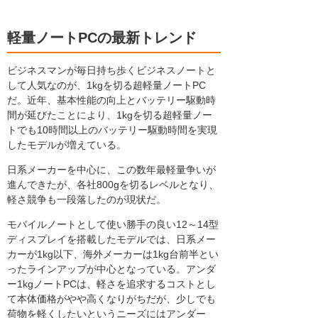
軽量ノートPCの最新トレンド
ビジネスマンが毎日持ち歩くビジネスノートと
して人気なのが、1kgを切る超軽量ノートPC
だ。近年、基本性能の向上とバッテリー駆動時
間が延びたことにより、1kgを切る超軽量ノー
トでも10時間以上のバッテリー駆動時間を実現
したモデルが増えている。
日系メーカーを中心に、この数年最軽量争いが
進んできたが、各社800gを切るレベルとなり、
軽さ競争も一段落したのが現状だ。
モバイルノートとして使い勝手の良い12～14型
ディスプレイを搭載したモデルでは、日系メー
カーが1kg以下、海外メーカーは1kg台前半とい
ったラインアップが中心となっている。アンダ
ー1kgノートPCは、軽さを追求するコストとし
て本体価格がやや高くなりがちだが、少しでも
荷物を軽くしたいというニーズにはアンダー