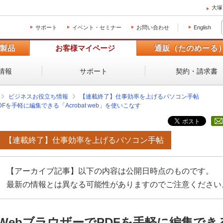
大塚
サポート
イベント・セミナー
お問い合わせ
English
製品
お客様マイページ
通販（たのめーる
情報
サポート
契約・請求書
ビジネスお役立ち情報
【連載終了】仕事効率を上げるパソコン手帖
Fを手軽に編集できる「Acrobat web」を使いこなす
【連載終了】仕事効率を上げるパソコン手帖
【アーカイブ記事】以下の内容は公開日時点のものです。
最新の情報とは異なる可能性がありますのでご注意ください
WebブラウザーでPDFを手軽に編集できる「A