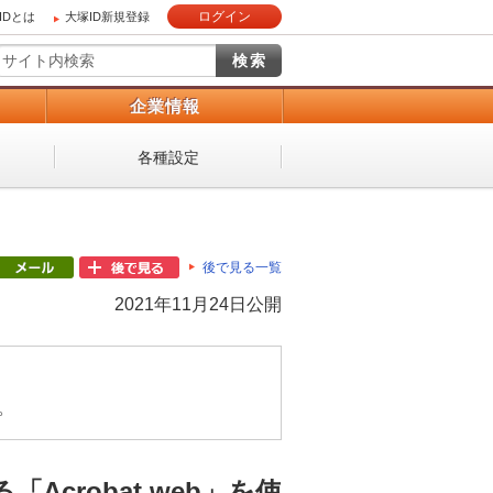
ログイン
IDとは
大塚ID新規登録
）
企業情報
各種設定
後で見る一覧
2021年11月24日公開
。
crobat web」を使