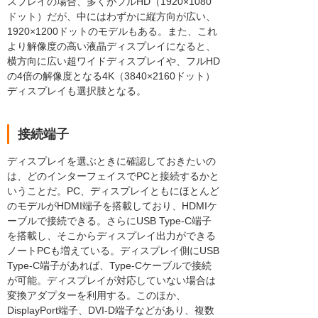
スプレイの場合、多くがフルHD（1920×1080
ドット）だが、中にはわずかに縦方向が広い、
1920×1200ドットのモデルもある。また、これ
より解像度の高い液晶ディスプレイになると、
横方向に広い超ワイドディスプレイや、フルHD
の4倍の解像度となる4K（3840×2160ドット）
ディスプレイも選択肢となる。
接続端子
ディスプレイを選ぶときに確認しておきたいの
は、どのインターフェイスでPCと接続するかと
いうことだ。PC、ディスプレイともにほとんど
のモデルがHDMI端子を搭載しており、HDMIケ
ーブルで接続できる。さらにUSB Type-C端子
を搭載し、そこからディスプレイ出力ができる
ノートPCも増えている。ディスプレイ側にUSB
Type-C端子があれば、Type-Cケーブルで接続
が可能。ディスプレイが対応していない場合は
変換アダプターを利用する。このほか、
DisplayPort端子、DVI-D端子などがあり、複数