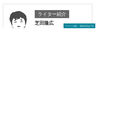
ライター紹介
芝田隆広
ページID：00231172
1972年東京都生。DOS/Vパソコン専門誌の
編集者を6年半勤めた後フリーライターに転
身。「DOS/V POWER REPORT」（インプ
レス）などで、自作パソコンやスマホ関連な
どの解説記事を手がける。
前へ
次へ
最新Surface
より快適かつ
シリーズ3モ
ハイパフォー
デル実...
マンス...