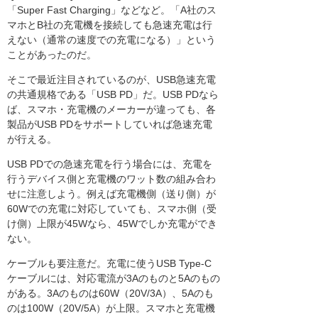
「Super Fast Charging」などなど。「A社のス
マホとB社の充電機を接続しても急速充電は行
えない（通常の速度での充電になる）」という
ことがあったのだ。
そこで最近注目されているのが、USB急速充電
の共通規格である「USB PD」だ。USB PDなら
ば、スマホ・充電機のメーカーが違っても、各
製品がUSB PDをサポートしていれば急速充電
が行える。
USB PDでの急速充電を行う場合には、充電を
行うデバイス側と充電機のワット数の組み合わ
せに注意しよう。例えば充電機側（送り側）が
60Wでの充電に対応していても、スマホ側（受
け側）上限が45Wなら、45Wでしか充電ができ
ない。
ケーブルも要注意だ。充電に使うUSB Type-C
ケーブルには、対応電流が3Aのものと5Aのもの
がある。3Aのものは60W（20V/3A）、5Aのも
のは100W（20V/5A）が上限。スマホと充電機