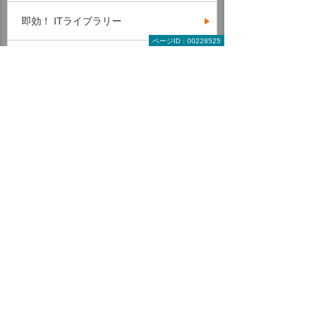
即効！ ITライブラリー
ページID：00228525
トラブル解決！ 情シスの現場
ポスターダウンロード
テンプレート・業務書式 ダウンロード
IT用語辞典
カテゴリー一覧
役立つ！ 総務マガジン
読んで役立つ記事・コラム