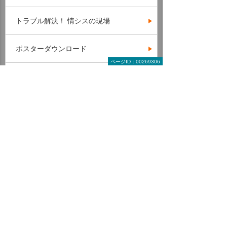
トラブル解決！ 情シスの現場
ポスターダウンロード
ページID：00269306
テンプレート・業務書式 ダウンロード
IT用語辞典
カテゴリー一覧
役立つ！ 総務マガジン
読んで役立つ記事・コラム
年別 記事一覧