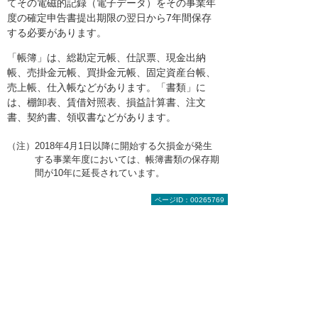
てその電磁的記録（電子データ）をその事業年
度の確定申告書提出期限の翌日から7年間保存
する必要があります。
「帳簿」は、総勘定元帳、仕訳票、現金出納
帳、売掛金元帳、買掛金元帳、固定資産台帳、
売上帳、仕入帳などがあります。「書類」に
は、棚卸表、賃借対照表、損益計算書、注文
書、契約書、領収書などがあります。
（注）2018年4月1日以降に開始する欠損金が発生
する事業年度においては、帳簿書類の保存期
間が10年に延長されています。
ページID：00265769
帳簿書類の保存方法
帳簿書類の保存方法は紙による保存が原則とな
ります。PCで作成された帳簿書類データについ
ても、原則として出力した紙により保存する必
要があります。
ただし、PCで作成する書類で一定の要件を満た
す場合は、サーバー、DVD、CDなどのメディア