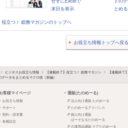
せずにExcelで
トのデ
末日を表示
とめるマ
役立つ！ 総務マガジンのトップへ
お役立ち情報トップへ戻
ビジネスお役立ち情報
【連載終了】役立つ！ 総務マガジン
【連載終了
ートのデータをまとめるマクロ技（前編）
お客様マイページ
通販(たのめーる)
お役立ち情報
法人向け通販 たのめーる
サポート
たのめーるアドバンス
契約・請求書
個人向け通販
ぱーそなるたのめーる
各種設定
介護用品通販 ケアたのめーる