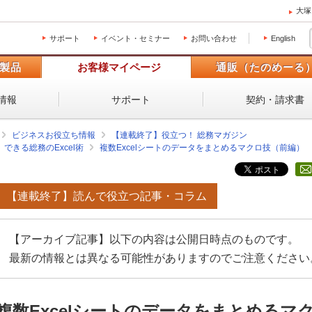
大塚
サポート
イベント・セミナー
お問い合わせ
English
製品
お客様マイページ
通販（たのめーる
情報
サポート
契約・請求書
ビジネスお役立ち情報
【連載終了】役立つ！ 総務マガジン
できる総務のExcel術
複数Excelシートのデータをまとめるマクロ技（前編）
【連載終了】読んで役立つ記事・コラム
【アーカイブ記事】以下の内容は公開日時点のものです。
最新の情報とは異なる可能性がありますのでご注意ください
複数Excelシートのデータをまとめるマ