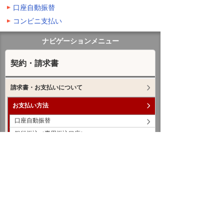
口座自動振替
コンビニ支払い
ナビゲーションメニュー
契約・請求書
請求書・お支払いについて
お支払い方法
口座自動振替
銀行振込（専用振込口座）
コンビニ支払い
各種ご変更のお申し込み
お支払いのよくあるご質問
リコー製コピー機：パフォーマンス契約のご説明
キヤノン製コピー機：MG（メンテナンスギャラ
ンティ）