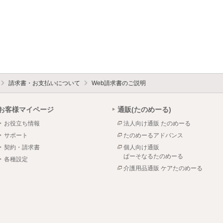
請求書・お支払いについて
Web請求書のご説明
お客様マイページ
通販(たのめーる)
お役立ち情報
法人向け通販 たのめーる
サポート
たのめーるアドバンス
契約・請求書
個人向け通販
ぱーそなるたのめーる
各種設定
介護用品通販 ケアたのめーる