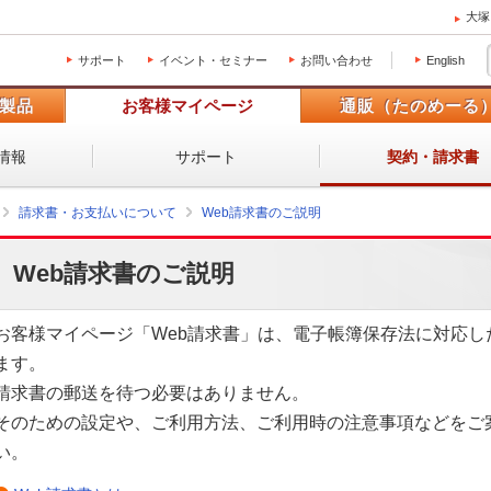
大塚
サポート
イベント・セミナー
お問い合わせ
English
製品
お客様マイページ
通販（たのめーる
情報
サポート
契約・請求書
請求書・お支払いについて
Web請求書のご説明
Web請求書のご説明
お客様マイページ「Web請求書」は、電子帳簿保存法に対応し
ます。
請求書の郵送を待つ必要はありません。
そのための設定や、ご利用方法、ご利用時の注意事項などをご
い。