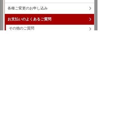
各種ご変更のお申し込み
お支払いのよくあるご質問
その他のご質問
携帯／固定電話等回線の請求書のよくあるご質問
リコー製コピー機：パフォーマンス契約のご説明
キヤノン製コピー機：MG（メンテナンスギャラ
ンティ）
Web請求書のご説明
Web請求書の申し込み
大塚商会の連絡先検索
サービス検索
契約のよくあるご質問
お客様マイページ
契約・請求書
請求書・お支払いについて