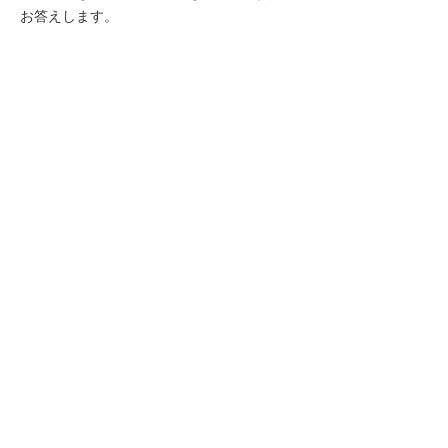
お答えします。
ナビゲーションメニュー
問い合わせをする・サポートを受ける
修理のご依頼
コピー機・複合機・FAX
PC関連機器
サーバー機器
ビジネスフォン
TV会議システム
O-CNET
お問い合わせ