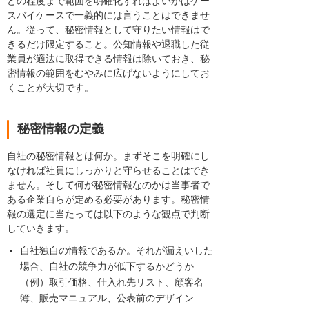
どの程度まで範囲を明確化すればよいかはケー
スバイケースで一義的には言うことはできませ
ん。従って、秘密情報として守りたい情報はで
きるだけ限定すること。公知情報や退職した従
業員が適法に取得できる情報は除いておき、秘
密情報の範囲をむやみに広げないようにしてお
くことが大切です。
秘密情報の定義
自社の秘密情報とは何か。まずそこを明確にし
なければ社員にしっかりと守らせることはでき
ません。そして何が秘密情報なのかは当事者で
ある企業自らが定める必要があります。秘密情
報の選定に当たっては以下のような観点で判断
していきます。
自社独自の情報であるか。それが漏えいした
場合、自社の競争力が低下するかどうか
（例）取引価格、仕入れ先リスト、顧客名
簿、販売マニュアル、公表前のデザイン……