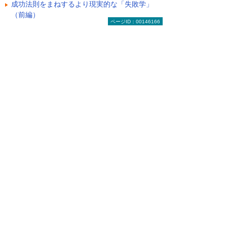
成功法則をまねするより現実的な「失敗学」
（前編）
ページID：00146166
2026年 7月28日
基本から考える「休日」
2026年 7月28日
データから学ぶ知的財産権の今。技術力・ブ
ランド保護や資金調達のために
ライター紹介
梅原光彦
ライター歴30年超。新聞、雑誌、書籍、Web
等、媒体を問わず多様なジャンルで書き続け
る。その一つが米原万里著『打ちのめされる