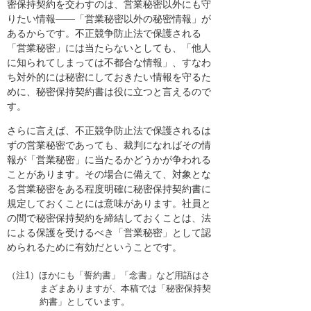
密保持契約を交わすのは、営業秘密以外にも守
りたい情報――「営業秘密以外の秘密情報」が
あるからです。不正競争防止法で保護される
「営業秘密」には当たらないとしても、「他人
に知られてしまっては不都合な情報」、すなわ
ち対外的には秘密にしておきたい情報を守るた
めに、秘密保持契約書は役に立つと言えるので
す。
さらに言えば、不正競争防止法で保護されるは
ずの営業秘密であっても、裁判になればその情
報が「営業秘密」に当たるかどうかが争われる
ことがあります。その場合に備えて、対象とな
る営業秘密をある程度明確に秘密保持契約書に
規定しておくことには意味があります。社員と
の間で秘密保持契約を締結しておくことは、法
による保護を受けるべき「営業秘密」として認
められるために有効だということです。
（注1）ほかにも「誓約書」「念書」など用語はさ
まざまありますが、本稿では「秘密保持契
約書」としています。