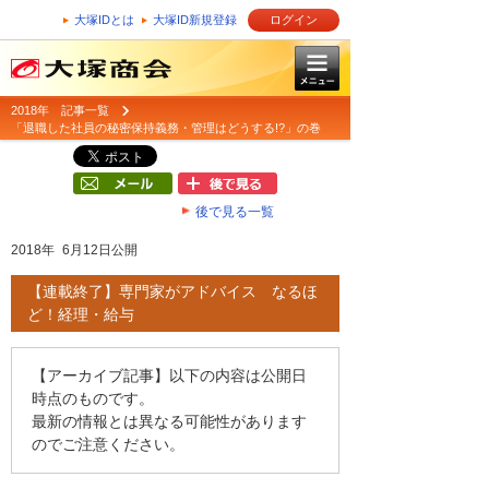
大塚IDとは
大塚ID新規登録
ログイン
2018年 記事一覧
「退職した社員の秘密保持義務・管理はどうする!?」の巻
後で見る一覧
2018年 6月12日公開
【連載終了】専門家がアドバイス なるほ
ど！経理・給与
【アーカイブ記事】以下の内容は公開日
時点のものです。
最新の情報とは異なる可能性があります
のでご注意ください。