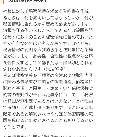
社員に対して秘密保持を求める誓約書を作成す
るときは、何を漏えいしてはならないか、何が
秘密情報に当たるかを定める必要があります。
情報を守る側からしたら、できるだけ範囲を限
定せずに多くのことを秘密情報に含めておいた
方が有利なのではと考えがちです。けれども、
秘密情報の範囲を広げ過ぎると逆効果になる場
合があります。必要性・合理性の観点から公序
良俗に反すとして全部または一部無効とされる
恐れがあるからです（民法90条）。
例えば秘密情報を「顧客の名簿および取引内容
に関わる事項並びに製品の製造過程、価格等に
関わる事項」と限定して定めていた秘密保持契
約書の有効性が争われた事案について、「秘密
の範囲が無限定であるとはいえない」との理由
で有効とした裁判例もあります。逆にいえば無
限定であると解釈されそうなほど秘密情報の範
囲を広げると無効とされることもありうるとい
うことです。