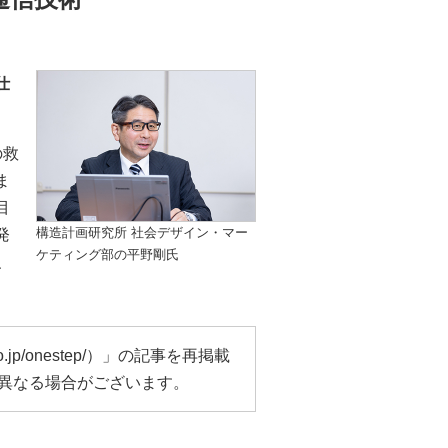
仕
の救
ま
目
構造計画研究所 社会デザイン・マー
発
ケティング部の平野剛氏
、
o.jp/onestep/
）」の記事を再掲載
異なる場合がございます。