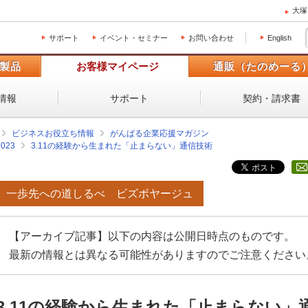
大塚
サポート
イベント・セミナー
お問い合わせ
English
製品
お客様マイページ
通販（たのめーる
情報
サポート
契約・請求書
ビジネスお役立ち情報
がんばる企業応援マガジン
2023
3.11の経験から生まれた「止まらない」通信技術
一歩先への道しるべ ビズボヤージュ
【アーカイブ記事】以下の内容は公開日時点のものです。
最新の情報とは異なる可能性がありますのでご注意ください
3.11の経験から生まれた「止まらない」