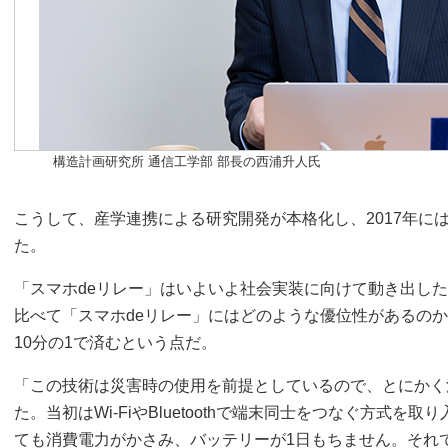
構造計画研究所 通信工学部 部長の西浦升人氏
こうして、産学連携による研究開発が本格化し、2017年に
た。
「スマホdeリレー」はいよいよ社会実装に向けて動き出し
比べて「スマホdeリレー」にはどのような優位性があるのか。
10分の1で済むという点だ。
「この技術は災害時の使用を前提としているので、とにかく
た。当初はWi-FiやBluetoothで端末同士をつなぐ方式
ても消費電力がかさみ、バッテリーが1日もちません。それ