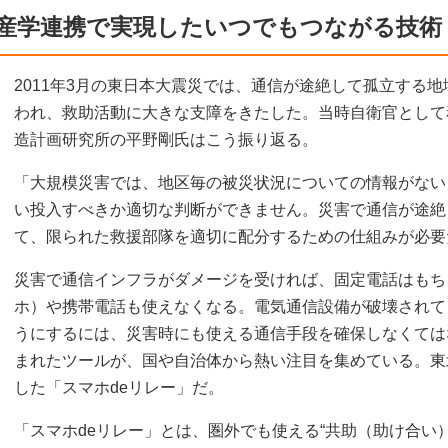
産学連携で実現したいつでもつながる技術
2011年3月の東日本大震災では、通信が途絶して孤立する
われ、救助活動に大きな支障をきたした。当時自衛官として
造計画研究所の平野剛氏はこう振り返る。
「大規模災害では、地区毎の被災状況についての情報がない
い投入すべきか適切な判断ができません。災害で通信が途絶
て、限られた救援部隊を適切に配分するための仕組みが必要
災害で通信インフラがダメージを受ければ、固定電話はもち
ホ）や携帯電話も使えなくなる。電気通信設備が破壊されて
うにするには、災害時にも使える通信手段を確保しなくては
まれたツールが、国や自治体から熱い注目を集めている。東
した「スマホdeリレー」だ。
「スマホdeリレー」とは、圏外でも使える“共助（助け合い