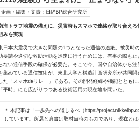
企画・編集・文責：日経BP総合研究所
南海トラフ地震の備えに、災害時もスマホで連絡が取り合える
組みを実現
東日本大震災で大きな問題の1つとなった通信の途絶。被災時
助要請や適切な救助活動を迅速に行うためには、有事の際も止
らない通信手段の確保が必要だ。そこで今、国や自治体から注
を集めている通信技術が、東北大学と構造計画研究所が共同開
した「スマホdeリレー」である。その開発経緯や機能とともに
「平時」にも広がりつつある技術活用の現在地を聞いた。
＊ 本記事は「一歩先への道しるべ（
https://project.nikkeibp.c
しています。所属と肩書は取材当時のものであり、現在とは