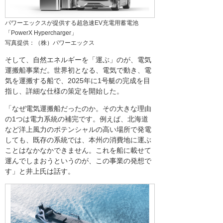
パワーエックスが提供する超急速EV充電用蓄電池
「PowerX Hypercharger」
写真提供：（株）パワーエックス
そして、自然エネルギーを「運ぶ」のが、電気
運搬船事業だ。世界初となる、電気で動き、電
気を運搬する船で、2025年に1号艇の完成を目
指し、詳細な仕様の策定を開始した。
「なぜ電気運搬船だったのか。その大きな理由
の1つは電力系統の補完です。例えば、北海道
など洋上風力のポテンシャルの高い場所で発電
しても、既存の系統では、本州の消費地に運ぶ
ことはなかなかできません。これを船に載せて
運んでしまおうというのが、この事業の発想で
す」と井上氏は話す。