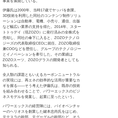
事業を展開している。
伊藤氏は2000年、当時17歳でヤッパを創業。
3D技術を利用した同社のコンテンツ制作ソリュ
ーションは自動車、電機、小売り、通信、出版
など幅広い業界の支持を得た。2014年、スター
トトゥデイ（現ZOZO）に発行済みの全株式を
売却し、同社の傘下に入ると、ZOZOテクノロ
ジーズの代表取締役CEOに就任。ZOZO取締役
兼COOなどを歴任し、グループのテクノロジー
とイノベーションを牽引した。その業績は
ZOZOスーツ、ZOZOグラスの開発者としても
知られる。
全人類の課題ともいえるカーボンニュートラル
の実現には、再エネの効率的な活用が重要なカ
ギを握る――そう考えた伊藤氏は、既存の技術
を組み合わせることで、パワーエックスのビジ
ネスモデルを発案し、起業に至ったという。
パワーエックスの経営陣には、バイオベンチャ
ーのヘリオスを創業した鍵本忠尚氏をはじめ、
元テスラの幹部、元グーグルの幹部など、そう