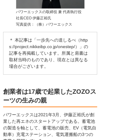
パワーエックスの取締役 兼 代表執行役
社長CEO 伊藤正裕氏
写真提供：（株）パワーエックス
＊ 本記事は「一歩先への道しるべ（
http
s://project.nikkeibp.co.jp/onestep/
）」の
記事を再掲載しています。所属と肩書は
取材当時のものであり、現在とは異なる
場合がございます。
創業者は17歳で起業したZOZOス
ーツの生みの親
パワーエックスは2021年3月、伊藤正裕氏が創
業した再エネのスタートアップである。蓄電池
の製造を軸として、蓄電池の販売、EV（電気自
動車）充電ステーション、電気運搬船の3つの