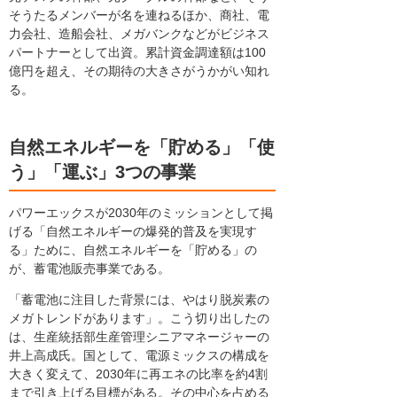
そうたるメンバーが名を連ねるほか、商社、電
力会社、造船会社、メガバンクなどがビジネス
パートナーとして出資。累計資金調達額は100
億円を超え、その期待の大きさがうかがい知れ
る。
自然エネルギーを「貯める」「使
う」「運ぶ」3つの事業
パワーエックスが2030年のミッションとして掲
げる「自然エネルギーの爆発的普及を実現す
る」ために、自然エネルギーを「貯める」の
が、蓄電池販売事業である。
「蓄電池に注目した背景には、やはり脱炭素の
メガトレンドがあります」。こう切り出したの
は、生産統括部生産管理シニアマネージャーの
井上高成氏。国として、電源ミックスの構成を
大きく変えて、2030年に再エネの比率を約4割
まで引き上げる目標がある。その中心を占める