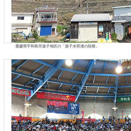
愛媛県宇和島市遊子地区の「遊子水荷浦の段畑」