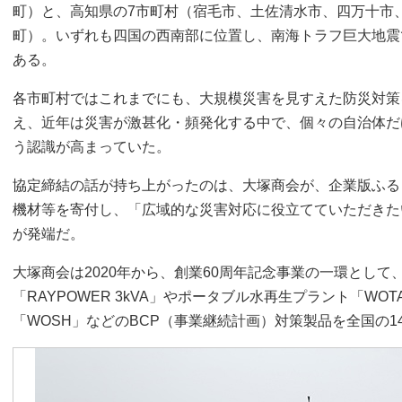
町）と、高知県の7市町村（宿毛市、土佐清水市、四万十市
町）。いずれも四国の西南部に位置し、南海トラフ巨大地震
ある。
各市町村ではこれまでにも、大規模災害を見すえた防災対策
え、近年は災害が激甚化・頻発化する中で、個々の自治体だ
う認識が高まっていた。
協定締結の話が持ち上がったのは、大塚商会が、企業版ふる
機材等を寄付し、「広域的な災害対応に役立てていただきた
が発端だ。
大塚商会は2020年から、創業60周年記念事業の一環として
「RAYPOWER 3kVA」やポータブル水再生プラント「WO
「WOSH」などのBCP（事業継続計画）対策製品を全国の