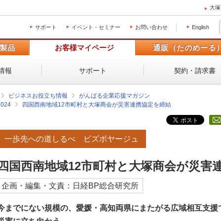
大塚
サポート
イベント・セミナー
お問い合わせ
English
製品
お客様マイページ
通販（たのめーる
情報
サポート
契約・請求書
ビジネスお役立ち情報
がんばる企業応援マガジン
2024
四国西南地域12市町村と大塚商会が災害連携協定を締結
一歩先への道しるべ ビズボヤージュ
四国西南地域12市町村と大塚商会が災害
企画・編集・文責：日経BP総合研究所
今までにない規模の、愛媛・高知両県にまたがる広域相互支援