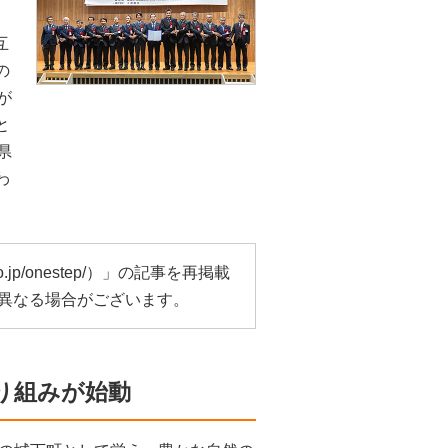
互
の
が
と
県
わ
o.jp/onestep/
）」の記事を再掲載
異なる場合がございます。
り組みが始動