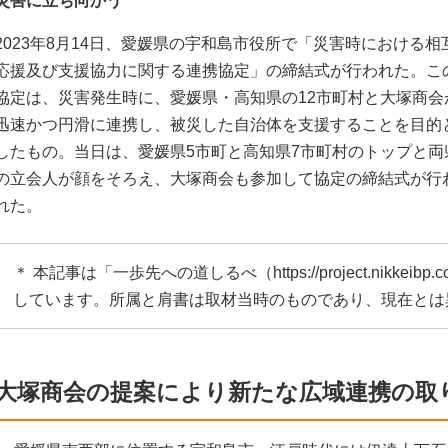
災害に立ち向かう
2023年8月14日、愛媛県の宇和島市役所で「災害時における相
応援及び支援協力に関する連携協定」の締結式が行われた。こ
協定は、災害発生時に、愛媛県・高知県の12市町村と大塚商会
迅速かつ円滑に連携し、被災した自治体を支援することを目的
したもの。当日は、愛媛県5市町と高知県7市町村のトップと両
の立会人が顔をそろえ、大塚商会も参加して協定の締結式が行
れた。
＊ 本記事は「一歩先への道しるべ（
https://project.nikkeibp.c
しています。所属と肩書は取材当時のものであり、現在とは
大塚商会の提案により新たな広域連携の取