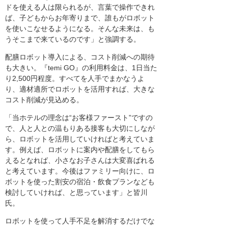
ドを使える人は限られるが、言葉で操作できれ
ば、子どもからお年寄りまで、誰もがロボット
を使いこなせるようになる。そんな未来は、も
うそこまで来ているのです」と強調する。
配膳ロボット導入による、コスト削減への期待
も大きい。『temi GO』の利用料金は、1日当た
り2,500円程度。すべてを人手でまかなうよ
り、適材適所でロボットを活用すれば、大きな
コスト削減が見込める。
「当ホテルの理念は“お客様ファースト”ですの
で、人と人との温もりある接客も大切にしなが
ら、ロボットを活用していければと考えていま
す。例えば、ロボットに案内や配膳をしてもら
えるとなれば、小さなお子さんは大変喜ばれる
と考えています。今後はファミリー向けに、ロ
ボットを使った割安の宿泊・飲食プランなども
検討していければ、と思っています」と皆川
氏。
ロボットを使って人手不足を解消するだけでな