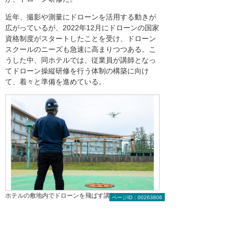
近年、撮影や測量にドローンを活用する動きが
広がっているが、2022年12月にドローンの国家
資格制度がスタートしたことを受け、ドローン
スクールのニーズも急速に高まりつつある。こ
うした中、同ホテルでは、従業員が講師となっ
てドローン操縦研修を行う体制の構築に向け
て、着々と準備を進めている。
ホテルの敷地内でドローンを飛ばす講師
ページID：00263806
「ドローンは民間資格なら2日間、国家資格な
ら難易度別に2～10日間の受講で、必要な技能