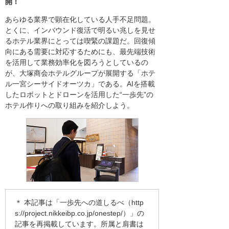
開！
あらゆる業界で顕在化している人手不足問題。
とくに、インバウンド復活で明るい兆しを見せ
るホテル業界にとっては喫緊の課題だ。回復傾
向にある需要に対応するためにも、最先端技術
を活用して業務効率化を図ろうとしているの
が、大塚商会ホテルグループが展開する「ホテ
ル一宮シーサイドオーツカ」である。AIを搭載
したロボットとドローンを活用した“一歩先”の
ホテル作りへの取り組みを紹介しよう。
＊ 本記事は「一歩先への道しるべ（
http
s://project.nikkeibp.co.jp/onestep/
）」の
記事を再掲載しています。所属と肩書は