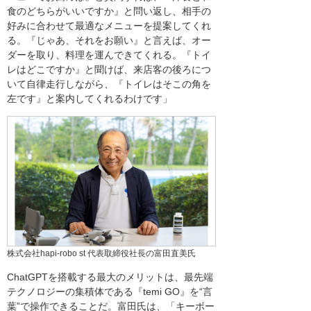
食のどちらがいいですか』と問い返し、相手の
好みに合わせて最適なメニューを提案してくれ
る。『じゃあ、それをお願い』と言えば、オー
ダーを取り、料理を運んできてくれる。『トイ
レはどこですか』と聞けば、来店客の後ろにつ
いて自律走行しながら、『トイレはそこの角を
左です』と案内してくれるわけです」
株式会社hapi-robo st 代表取締役社長の富田直美氏
ChatGPTを搭載する最大のメリットは、最先端
テクノロジーの集積体である『temi GO』を“言
葉”で操作できることだ。富田氏は、「キーボー