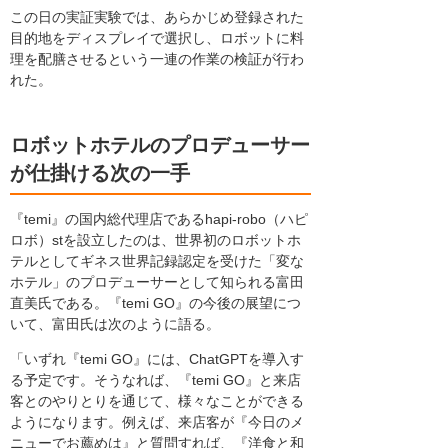
この日の実証実験では、あらかじめ登録された
目的地をディスプレイで選択し、ロボットに料
理を配膳させるという一連の作業の検証が行わ
れた。
ロボットホテルのプロデューサー
が仕掛ける次の一手
『temi』の国内総代理店であるhapi-robo（ハピ
ロボ）stを設立したのは、世界初のロボットホ
テルとしてギネス世界記録認定を受けた「変な
ホテル」のプロデューサーとして知られる富田
直美氏である。『temi GO』の今後の展望につ
いて、富田氏は次のように語る。
「いずれ『temi GO』には、ChatGPTを導入す
る予定です。そうなれば、『temi GO』と来店
客とのやりとりを通じて、様々なことができる
ようになります。例えば、来店客が『今日のメ
ニューでお薦めは』と質問すれば、『洋食と和