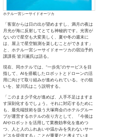
ホテル一宮シーサイドオーツカ
「客室からは日の出が望めますし、満月の夜は
月光が海に反射してとても神秘的です。光害が
ないので星空も大変美しく、夏や冬の週末に
は、屋上で星空観測を楽しむことができます」
と、ホテル一宮シーサイドオーツカの宿泊予約
課課長 皆川薫氏は語る。
現在、同ホテルでは、“一歩先”のサービスを目
指して、AIを搭載したロボットとドローンの活
用に向けて取り組みが進められている。その狙
いを、皆川氏はこう説明する。
「このまま少子化が進めば、人手不足はますま
す深刻化するでしょう。それに対応するために
も、最先端技術を扱う大塚商会のホテルグルー
プが運営するホテルの在り方として、『今後は
AIやロボットを活用して業務効率化を進めつ
つ、人と人のふれあいや温かみを失わないサー
ビスを提供する』ことが重要だと考えていま