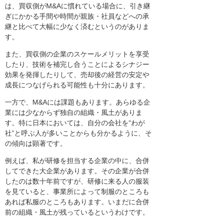
は、買収側がM&Aに慣れている場合に、引き継
ぎにかかる手間や時間が親族・社員などへの承
継と比べて大幅に少なく済むというのがありま
す。
また、買収側の企業のスケールメリットを享受
したり、技術を補完し合うことによるシナジー
効果を発揮したりして、売却後の経営の安定や
成長につなげられる可能性も十分にあります。
一方で、M&Aには課題もあります。あらゆる企
業には少なからず独自の組織・風土がありま
す。特に日本においては、自分の会社を“わが
社”と呼ぶ人が多いことからも分かるように、そ
の傾向は顕著です。
例えば、私が研修を担当する企業の中に、合併
してできた大企業があります。その企業が合併
したのは数十年前ですが、研修に来る人の服装
を見ていると、事業所によって制服のところも
あれば私服のところもあります。いまだに合併
前の組織・風土が残っているというわけです。