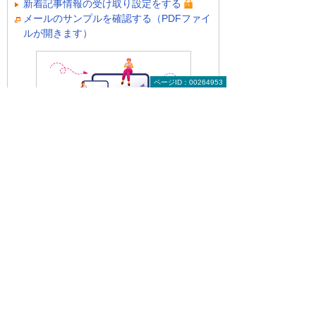
新着記事情報の受け取り設定をする
メールのサンプルを確認する（PDFファイ
ルが開きます）
ページID：00264953
前へ
次へ
会社を守る事
企業変革の最
業承継と
初の一歩、リ
M&A...
スキリ...
有識者に聞く 今日から始める経営改革のト
ップへ