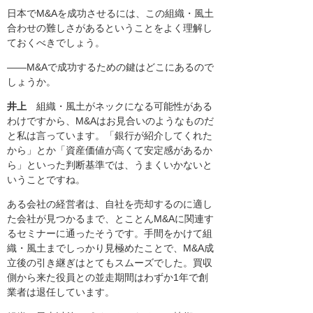
日本でM&Aを成功させるには、この組織・風土
合わせの難しさがあるということをよく理解し
ておくべきでしょう。
――M&Aで成功するための鍵はどこにあるので
しょうか。
井上
組織・風土がネックになる可能性がある
わけですから、M&Aはお見合いのようなものだ
と私は言っています。「銀行が紹介してくれた
から」とか「資産価値が高くて安定感があるか
ら」といった判断基準では、うまくいかないと
いうことですね。
ある会社の経営者は、自社を売却するのに適し
た会社が見つかるまで、とことんM&Aに関連す
るセミナーに通ったそうです。手間をかけて組
織・風土までしっかり見極めたことで、M&A成
立後の引き継ぎはとてもスムーズでした。買収
側から来た役員との並走期間はわずか1年で創
業者は退任しています。