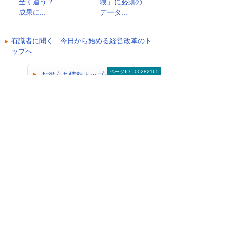
全く違う？
験」に必須の
成果に...
データ...
有識者に聞く 今日から始める経営改革のト
ップへ
ページID：00282165
お役立ち情報トップへ戻る
ナビゲーションメニュー
ビジネスお役立ち情報
がんばる企業応援マガジン
有識者に聞く 今日から始める経営改革
2026年 記事一覧