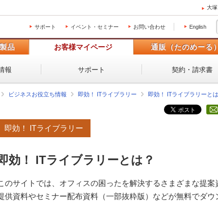
大塚
サポート
イベント・セミナー
お問い合わせ
English
製品
お客様マイページ
通販（たのめーる
情報
サポート
契約・請求書
ビジネスお役立ち情報
即効！ ITライブラリー
即効！ ITライブラリーと
即効！ ITライブラリー
即効！ ITライブラリーとは？
このサイトでは、オフィスの困ったを解決するさまざまな提案
提供資料やセミナー配布資料（一部抜粋版）などが無料でダウ