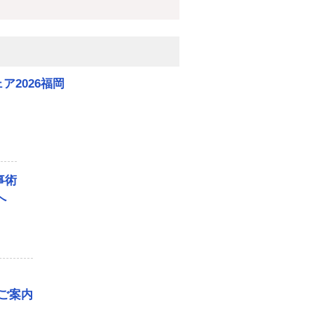
2026福岡
！
事術
へ
でご案内