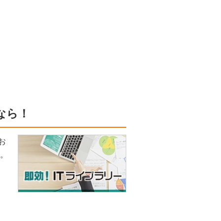
なら！
お
い。