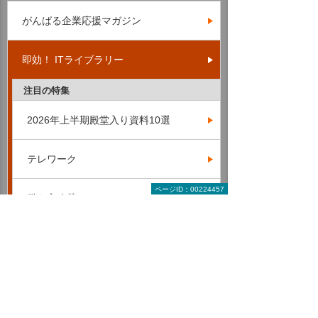
がんばる企業応援マガジン
即効！ ITライブラリー
注目の特集
2026年上半期殿堂入り資料10選
テレワーク
ページID：00224457
働き方改革
AI・IoT・RPA
LED
オンラインセミナー