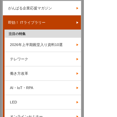
がんばる企業応援マガジン
即効！ ITライブラリー
注目の特集
2026年上半期殿堂入り資料10選
テレワーク
働き方改革
AI・IoT・RPA
LED
オンラインセミナー