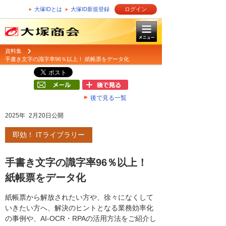
大塚IDとは
大塚ID新規登録
ログイン
資料集
手書き文字の識字率96％以上！ 紙帳票をデータ化
後で見る一覧
2025年 2月20日公開
即効！ ITライブラリー
手書き文字の識字率96％以上！
紙帳票をデータ化
紙帳票から解放されたい方や、徐々になくして
いきたい方へ、解決のヒントとなる業務効率化
の事例や、AI-OCR・RPAの活用方法をご紹介し