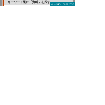
キーワード別に「資料」を探す
ページID：00282650
RPA
AI・IoT
ERP・基幹業務・業務管理
クラウド
CAD・PLM（設計支援・管理ツール）
モバイル・タブレット活用
ITインフラの保守・管理
複合機・コピー機活用