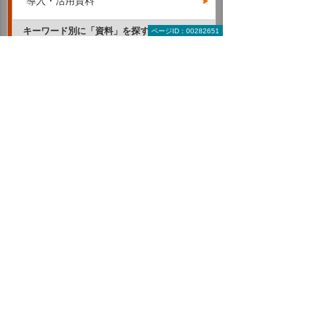
導入・活用資料
キーワード別に「資料」を探す
ページID：00282651
RPA
AI・IoT
ERP・基幹業務・業務管理
クラウド
CAD・PLM（設計支援・管理ツール）
モバイル・タブレット活用
ITインフラの保守・管理