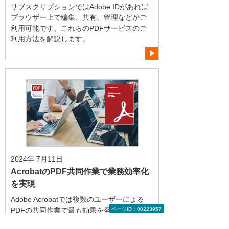
サブスクリプションではAdobe IDがあれば
ブラウザー上で編集、共有、管理などがご
利用可能です。これらのPDFサービスのご
利用方法を解説します。
2024年 7月11日
AcrobatのPDF共同作業で業務効率化
を実現
Adobe Acrobatでは複数のユーザーによる
ページID：00223957
PDFの共同作業で最も効果を発揮します。
レビューや注釈、共有などの機能を分かり