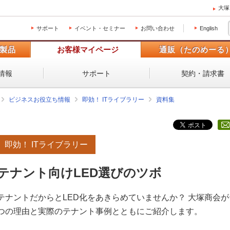
大塚
サポート
イベント・セミナー
お問い合わせ
English
製品
お客様マイページ
通販（たのめーる
情報
サポート
契約・請求書
ビジネスお役立ち情報
即効！ ITライブラリー
資料集
即効！ ITライブラリー
テナント向けLED選びのツボ
テナントだからとLED化をあきらめていませんか？ 大塚商会が
つの理由と実際のテナント事例とともにご紹介します。