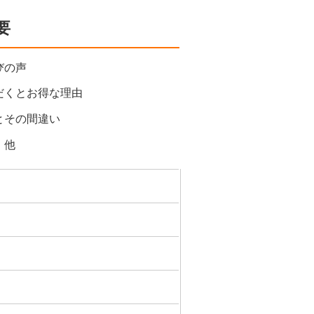
要
びの声
だくとお得な理由
とその間違い
 他