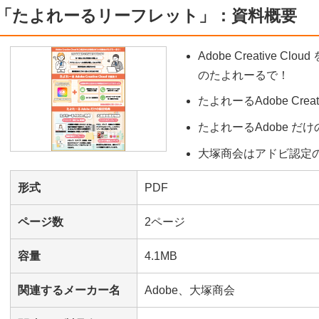
「たよれーるリーフレット」：資料概要
Adobe Creative 
のたよれーるで！
たよれーるAdobe Creati
たよれーるAdobe だ
大塚商会はアドビ認定
形式
PDF
ページ数
2ページ
容量
4.1MB
関連するメーカー名
Adobe、大塚商会