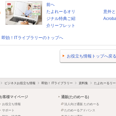
前へ
たよれーるオリ
意外と
ジナル特典ご紹
Acro
介リーフレット
即効！ITライブラリーのトップへ
お役立ち情報トップへ戻
ビジネスお役立ち情報
即効！ ITライブラリー
資料集
たよれーるリー
お客様マイページ
通販(たのめーる)
お役立ち情報
法人向け通販 たのめーる
サポート
たのめーるアドバンス