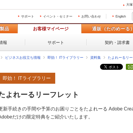
大塚
サポート
イベント・セミナー
お問い合わせ
English
製品
お客様マイページ
通販（たのめーる
情報
サポート
契約・請求書
ビジネスお役立ち情報
即効！ ITライブラリー
資料集
たよれーるリー
即効！ ITライブラリー
たよれーるリーフレット
更新手続きの手間や予算のお困りごとをたよれーる Adobe Creati
Adobeだけの限定特典をご紹介いたします。