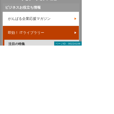
ビジネスお役立ち情報
がんばる企業応援マガジン
即効！ ITライブラリー
注目の特集
ページID：00224106
2026年上半期殿堂入り資料10選
テレワーク
働き方改革
AI・IoT・RPA
LED