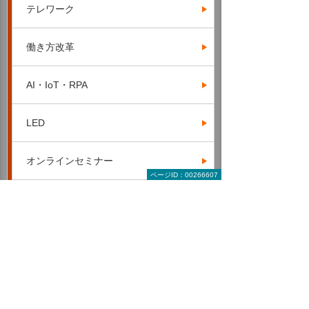
テレワーク
働き方改革
AI・IoT・RPA
LED
オンラインセミナー
ページID：00266607
Adobe Creative Cloud
Adobe Acrobat DC
即開PDF
種類別に「資料」を探す