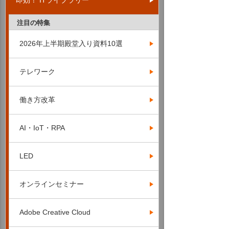
即効！ ITライブラリー
注目の特集
2026年上半期殿堂入り資料10選
テレワーク
働き方改革
AI・IoT・RPA
LED
オンラインセミナー
Adobe Creative Cloud