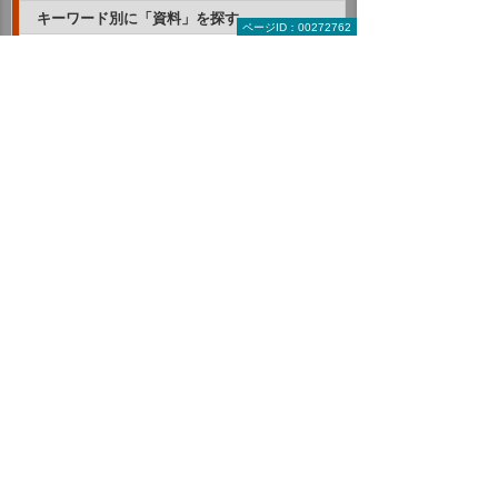
キーワード別に「資料」を探す
ページID：00272762
RPA
AI・IoT
ERP・基幹業務・業務管理
クラウド
CAD・PLM（設計支援・管理ツール）
モバイル・タブレット活用
ITインフラの保守・管理
複合機・コピー機活用