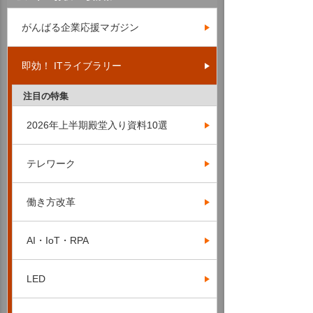
がんばる企業応援マガジン
即効！ ITライブラリー
注目の特集
2026年上半期殿堂入り資料10選
テレワーク
働き方改革
AI・IoT・RPA
LED