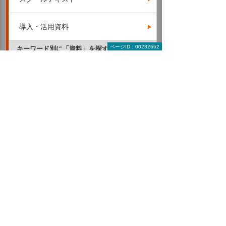
導入・活用資料
ページID：00282662
キーワード別に「資料」を探す
RPA
AI・IoT
ERP・基幹業務・業務管理
クラウド
CAD・PLM（設計支援・管理ツール）
モバイル・タブレット活用