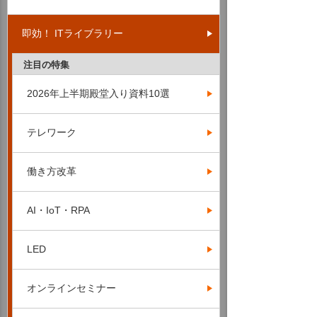
即効！ ITライブラリー
注目の特集
2026年上半期殿堂入り資料10選
テレワーク
働き方改革
AI・IoT・RPA
LED
オンラインセミナー