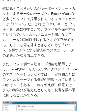
特に覚えておきたいのがキーボードショートカ
ットによるデータのセーブだ。ExcelやWordな
ど多くのソフトで採用されているショートカッ
トが「Ctrl＋S」だ。これは「Ctrl」キーと「S」
キーを一緒に押すことで、ファイルを保存する
というもの。いちいちメニューを開かなくて
も、キーを2個同時押しするだけで保存ができ
る。ちょっと席を外すときなどに必ず「Ctrl＋
S」を押すようにする習慣をつければ、データ
の消失がかなり防止できる。
また、ソフト側の自動セーブ機能も活用しよ
う。ExcelやWordといったマイクロソフトOffice
のアプリケーションなどでは、一定時間ごとに
ファイルをセーブする機能が搭載されているも
のがけっこうある。これを使えば、停電でそこ
までの編集分が消えたとしても、被害を最小限
に抑えることができる。