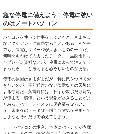
急な停電に備えよう！停電に強い
のはノートパソコン
パソコンを使って仕事をしていると、さまざま
なアクシデントに遭遇することがある。その中
でも、停電はダメージが大きいものの一つだ。
何時間もかけて入力したデータ、一生懸命作っ
たプレゼン資料などが、停電によって消えてし
まったら……と考えると恐ろしいものがある。
停電の原因はさまざまだが、特に気をつけてお
きたいのが、事前通達のない落雷などの天災に
よる停電だ。落雷時には、わずか数秒だけ電気
が停まる「瞬停」という現象が起きることがよ
くある。ハードディスクに保存済みならいい
が、未保存のデータは一瞬でも電気が停まって
しまうとそれだけで消えてしまう。
ノートパソコンの場合、本体にバッテリが内蔵
されているので、停電時には安心できる。コン