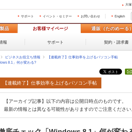
大塚
サポート
イベント・セミナー
お問い合わせ
English
製品
お客様マイページ
通販（たのめーる
情報
サポート
契約・請求書
ビジネスお役立ち情報
【連載終了】仕事効率を上げるパソコン手帖
ows 8.1」何が変わる?
【連載終了】仕事効率を上げるパソコン手帖
【アーカイブ記事】以下の内容は公開日時点のものです。
最新の情報とは異なる可能性がありますのでご注意ください
徹底チェック「Windows 8.1」何が変わ