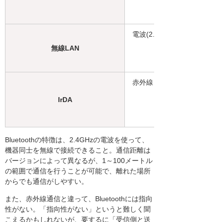
電波(2.4/5GHz帯)
無線LAN
赤外線
IrDA
Bluetoothの特徴は、2.4GHzの電波を使って、
機器同士を無線で接続できること。通信距離は
バージョンによって異なるが、1～100メートル
の範囲で通信を行うことが可能で、離れた場所
からでも通信がしやすい。
また、赤外線通信と違って、Bluetoothには指向
性がない。「指向性がない」というと難しく聞
こえるかもしれないが、要するに「受信側と送