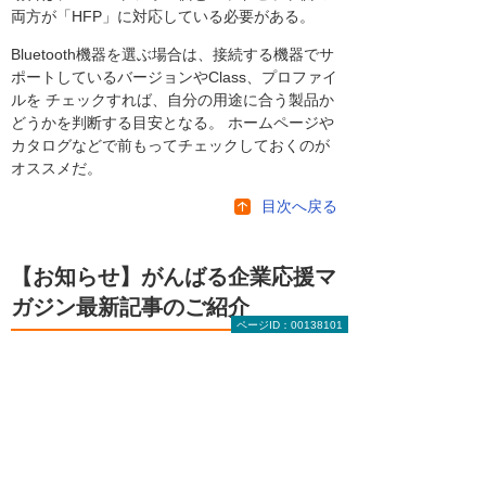
両方が「HFP」に対応している必要がある。
Bluetooth機器を選ぶ場合は、接続する機器でサ
ポートしているバージョンやClass、プロファイ
ルを チェックすれば、自分の用途に合う製品か
どうかを判断する目安となる。 ホームページや
カタログなどで前もってチェックしておくのが
オススメだ。
目次へ戻る
【お知らせ】がんばる企業応援マ
ガジン最新記事のご紹介
ページID：00138101
2026年 8月 4日
成功法則をまねするより現実的な「失敗学」
（前編）
2026年 7月28日
基本から考える「休日」