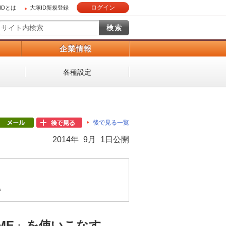
ログイン
IDとは
大塚ID新規登録
）
企業情報
各種設定
後で見る一覧
2014年 9月 1日公開
。
t IME」を使いこなす