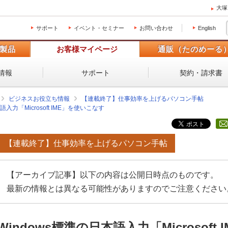
大塚
サポート
イベント・セミナー
お問い合わせ
English
製品
お客様マイページ
通販（たのめーる
情報
サポート
契約・請求書
ビジネスお役立ち情報
【連載終了】仕事効率を上げるパソコン手帖
語入力「Microsoft IME」を使いこなす
【連載終了】仕事効率を上げるパソコン手帖
【アーカイブ記事】以下の内容は公開日時点のものです。
最新の情報とは異なる可能性がありますのでご注意ください
Windows標準の日本語入力「Microsof