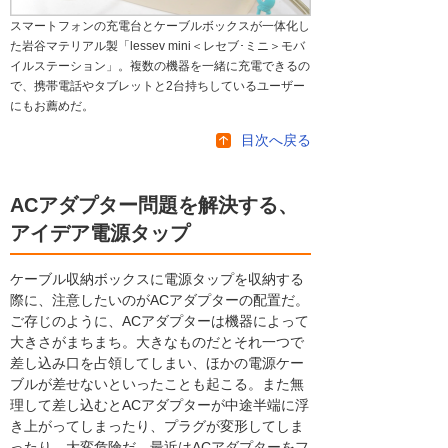
スマートフォンの充電台とケーブルボックスが一体化し
た岩谷マテリアル製「lessev mini＜レセブ･ミニ＞モバ
イルステーション」。複数の機器を一緒に充電できるの
で、携帯電話やタブレットと2台持ちしているユーザー
にもお薦めだ。
目次へ戻る
ACアダプター問題を解決する、
アイデア電源タップ
ケーブル収納ボックスに電源タップを収納する
際に、注意したいのがACアダプターの配置だ。
ご存じのように、ACアダプターは機器によって
大きさがまちまち。大きなものだとそれ一つで
差し込み口を占領してしまい、ほかの電源ケー
ブルが差せないといったことも起こる。また無
理して差し込むとACアダプターが中途半端に浮
き上がってしまったり、プラグが変形してしま
ったり、大変危険だ。最近はACアダプターをフ