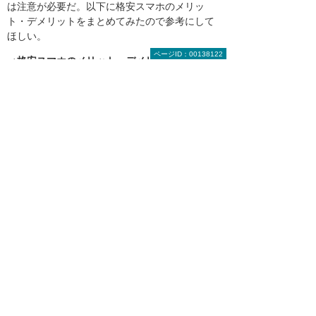
は注意が必要だ。以下に格安スマホのメリッ
ト・デメリットをまとめてみたので参考にして
ほしい。
ページID：00138122
＜格安スマホのメリット・デメリット＞
メリット
月々の通信費が安い
利用形態に合わせてプランを選べる
プランがシンプルで分かりやすい
ネット通販などでも入手できる
契約年数などの制約がないことが多い
このほか格安のSIMカードは単体販売もされて
いる。ドコモやauの回線を使った製品は、それ
ぞれの会社から販売されているスマホや、SIM
カードを選ばない「SIMフリー」と呼ばれる機