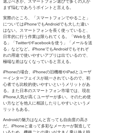
選ぶべきか。スマートフォン選びで多くの人が
まず悩むであろうポイントと言える。
実際のところ、「スマートフォンでやること」
についてはiPhoneでもAndroidでも大した違い
はない。スマートフォンを長く使っていると、
日常的に行う作業は限られてくる。「Webを見
る」「TwitterやFacebookを使う」「メールを送
る」などなど。iPhoneでもAndroidでもそれぞ
れの用途で使いやすいアプリは出ているので、
極端な差はなくなっていると言える。
iPhoneの場合、iPhoneの旧機種やiPadとユーザ
ーインターフェイスが統一されているので、初
心者でも比較的使いやすいというメリットがあ
る。また日本のスマートフォン市場では、現在
iPhone人気が高くユーザーが多い。そのため使
い方などを他人に相談したりしやすいというメ
リットもある。
Androidの魅力はなんと言っても自由度の高さ
だ。iPhoneと違って多彩なメーカーが製造して
いるため、機種ごとの違いが大きく乗り換え時