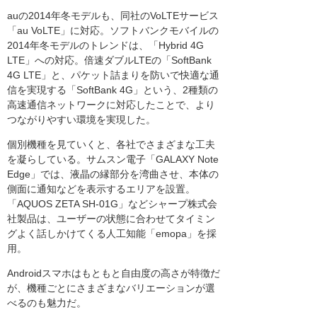
auの2014年冬モデルも、同社のVoLTEサービス
「au VoLTE」に対応。ソフトバンクモバイルの
2014年冬モデルのトレンドは、「Hybrid 4G
LTE」への対応。倍速ダブルLTEの「SoftBank
4G LTE」と、パケット詰まりを防いで快適な通
信を実現する「SoftBank 4G」という、2種類の
高速通信ネットワークに対応したことで、より
つながりやすい環境を実現した。
個別機種を見ていくと、各社でさまざまな工夫
を凝らしている。サムスン電子「GALAXY Note
Edge」では、液晶の縁部分を湾曲させ、本体の
側面に通知などを表示するエリアを設置。
「AQUOS ZETA SH-01G」などシャープ株式会
社製品は、ユーザーの状態に合わせてタイミン
グよく話しかけてくる人工知能「emopa」を採
用。
Androidスマホはもともと自由度の高さが特徴だ
が、機種ごとにさまざまなバリエーションが選
べるのも魅力だ。