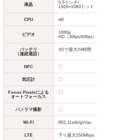
5.5インチ/
液晶
1920×1080ドット
CPU
A8
1080p
ビデオ
HD（30fps/60fps）
バッテリ
3Gで最大24時間
（連続通話）
NFC
〇
気圧計
〇
Focus Pixelsによる
〇
オートフォーカス
パノラマ撮影
〇
Wi-Fi
802.11a/b/g/n/ac
LTE
下り最大150Mbps