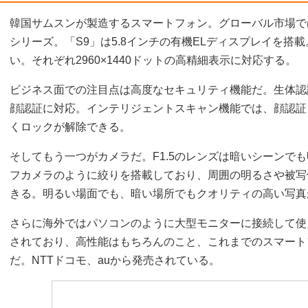
韓国サムスンが製造するスマートフォン。グローバル市場では
シリーズ。「S9」は5.8インチの有機ELディスプレイを搭載
い。それぞれ2960×1440ドットの高精細表示に対応する。
ビジネス面での注目点は高度なセキュリティ機能だ。生体認
顔認証に対応。インテリジェントスキャン機能では、顔認証
くロックが解除できる。
そしてもう一つがカメラだ。F1.5のレンズは暗いシーンで
フカメラのように絞りを搭載しており、周囲の明るさや被写体
きる。明るい場面でも、暗い場所でもクオリティの高い写真
さらに海外ではパソコンのように大型モニターに接続して使え
されており、高性能はもちろんのこと、これまでのスマート
だ。NTTドコモ、auから発売されている。