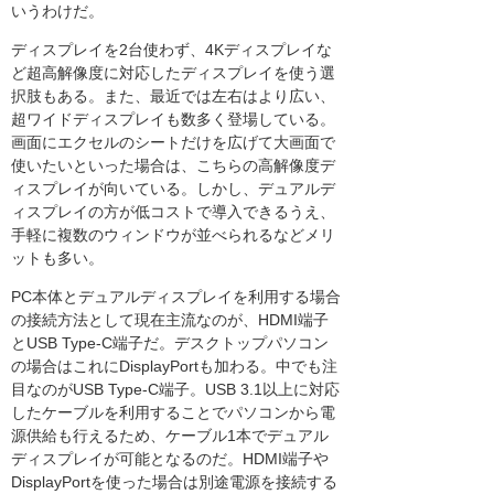
いうわけだ。
ディスプレイを2台使わず、4Kディスプレイな
ど超高解像度に対応したディスプレイを使う選
択肢もある。また、最近では左右はより広い、
超ワイドディスプレイも数多く登場している。
画面にエクセルのシートだけを広げて大画面で
使いたいといった場合は、こちらの高解像度デ
ィスプレイが向いている。しかし、デュアルデ
ィスプレイの方が低コストで導入できるうえ、
手軽に複数のウィンドウが並べられるなどメリ
ットも多い。
PC本体とデュアルディスプレイを利用する場合
の接続方法として現在主流なのが、HDMI端子
とUSB Type-C端子だ。デスクトップパソコン
の場合はこれにDisplayPortも加わる。中でも注
目なのがUSB Type-C端子。USB 3.1以上に対応
したケーブルを利用することでパソコンから電
源供給も行えるため、ケーブル1本でデュアル
ディスプレイが可能となるのだ。HDMI端子や
DisplayPortを使った場合は別途電源を接続する