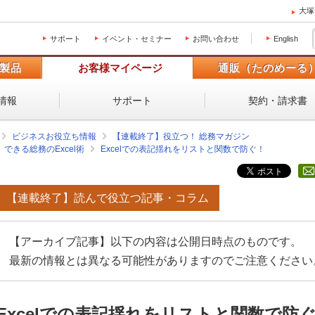
大塚
サポート
イベント・セミナー
お問い合わせ
English
製品
お客様マイページ
通販（たのめーる
情報
サポート
契約・請求書
ビジネスお役立ち情報
【連載終了】役立つ！ 総務マガジン
できる総務のExcel術
Excelでの表記揺れをリストと関数で防ぐ！
【連載終了】読んで役立つ記事・コラム
【アーカイブ記事】以下の内容は公開日時点のものです。
最新の情報とは異なる可能性がありますのでご注意ください
Excelでの表記揺れをリストと関数で防