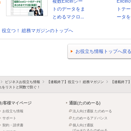
複数Excelシー
Exce
トのデータをま
トテー
とめるマクロ...
ータを自
役立つ！ 総務マガジンのトップへ
お役立ち情報トップへ戻
ビジネスお役立ち情報
【連載終了】役立つ！ 総務マガジン
【連載終了
揺れをリストと関数で防ぐ！
お客様マイページ
通販(たのめーる)
お役立ち情報
法人向け通販 たのめーる
サポート
たのめーるアドバンス
契約・請求書
個人向け通販
ぱーそなるたのめーる