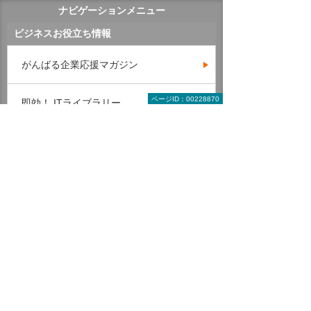
ナビゲーションメニュー
ビジネスお役立ち情報
がんばる企業応援マガジン
ページID：00228870
即効！ ITライブラリー
トラブル解決！ 情シスの現場
ポスターダウンロード
テンプレート・業務書式 ダウンロード
IT用語辞典
カテゴリー一覧