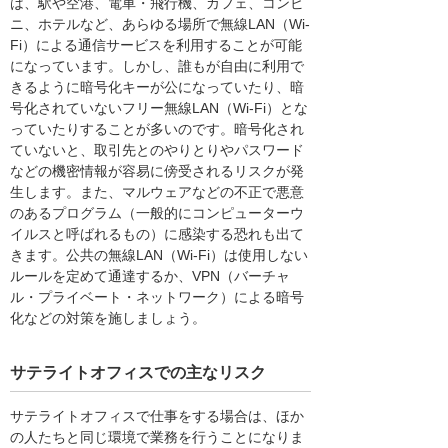
は、駅や空港、電車・飛行機、カフェ、コンビ
ニ、ホテルなど、あらゆる場所で無線LAN（Wi-
Fi）による通信サービスを利用することが可能
になっています。しかし、誰もが自由に利用で
きるように暗号化キーが公になっていたり、暗
号化されていないフリー無線LAN（Wi-Fi）とな
っていたりすることが多いのです。暗号化され
ていないと、取引先とのやりとりやパスワード
などの機密情報が容易に傍受されるリスクが発
生します。また、マルウェアなどの不正で悪意
のあるプログラム（一般的にコンピューターウ
イルスと呼ばれるもの）に感染する恐れも出て
きます。公共の無線LAN（Wi-Fi）は使用しない
ルールを定めて通達するか、VPN（バーチャ
ル・プライベート・ネットワーク）による暗号
化などの対策を施しましょう。
サテライトオフィスでの主なリスク
サテライトオフィスで仕事をする場合は、ほか
の人たちと同じ環境で業務を行うことになりま