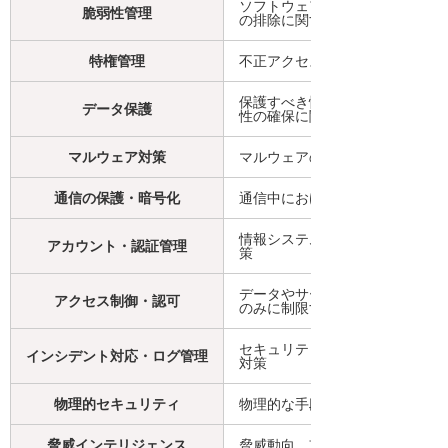
ソフトウェアのアップデート実
脆弱性管理
の排除に関する対策
特権管理
不正アクセスなどに備えたシス
保護すべき情報（データ）の特
データ保護
性の確保に関する対策
マルウェア対策
マルウェアの感染防止や検出、
通信の保護・暗号化
通信中におけるデータの機密性
情報システムにアクセスするた
アカウント・認証管理
策
データやサービスへのアクセス
アクセス制御・認可
のみに制限することに関する対
セキュリティインシデントへの
インシデント対応・ログ管理
対策
物理的セキュリティ
物理的な手段による情報漏えい
脅威インテリジェンス
脅威動向、攻撃手法、脆弱性な