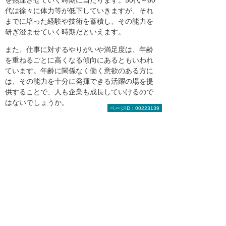
代は徐々に体力等が低下していきますが、それ
までに培った経験や技術を蓄積し、その能力を
研ぎ澄ませていく時期だといえます。
また、仕事に対するやりがいや満足度は、年齢
を重ねるごとに高くなる傾向にあるともいわれ
ています。年齢に関係なく働く意欲のある方に
は、その能力を十分に発揮できる活躍の場を提
供することで、人も企業も成長していけるので
はないでしょうか。
ページID：00223139
＊本記事中に記載の肩書きや数値、社名、固有名
詞、掲載の図版内容等は公開時点のものです。
目次へ戻る
【お知らせ】がんばる企業応援マ
ガジン最新記事のご紹介
2026年 8月 4日