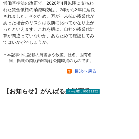
労働基準法の改正で、2020年4月以降に支払わ
れた賃金債権の消滅時効は、2年から3年に延長
されました。そのため、万が一未払い残業代が
あった場合のリスクは以前に比べてかなり上が
ったといえます。これを機に、自社の残業代計
算が間違っていないか、あらためて確認してみ
てはいかがでしょうか。
＊本記事中に記載の肩書きや数値、社名、固有名
詞、掲載の図版内容等は公開時点のものです。
目次へ戻る
【お知らせ】がんばる企業応援マ
ページID：00223252
ガジン最新記事のご紹介
2026年 8月 4日
成功法則をまねするより現実的な「失敗学」
（前編）