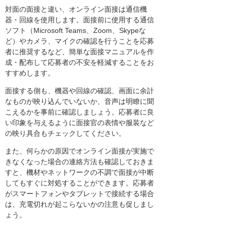
対面の面接と違い、オンライン面接は通信機
器・回線を使用します。面接前に使用する通信
ソフト（Microsoft Teams、Zoom、Skypeな
ど）やカメラ、マイクの確認を行うことを応募
者に推奨するなど、簡単な面接マニュアルを作
成・配布して応募者の不安を軽減することをお
すすめします。
面接する側も、機器や回線の確認、画面に余計
なものが映り込んでいないか、音声は明瞭に聞
こえるかを事前に確認しましょう。応募者に良
い印象を与えるように面接官の表情や服装など
の映り具合もチェックしてください。
また、何らかの原因でオンライン面接が実施で
きなくなった場合の連絡方法も確認しておきま
すと、機材やネットワークの不調で面接が中断
してもすぐに対処することができます。応募者
がスマートフォンやタブレットで接続する場合
は、充電切れが起こらないかの注意も促しまし
ょう。