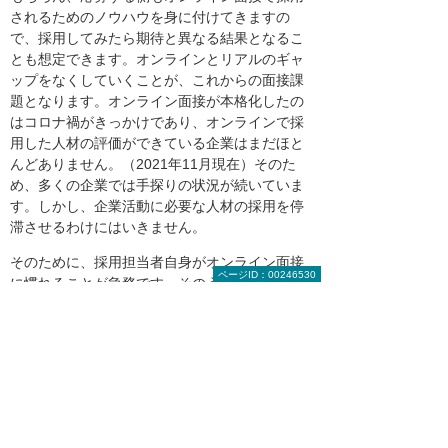
されるためのノウハウを身に付けてきますの
で、採用してみたら期待と異なる結果となるこ
とも想定できます。オンラインとリアルのギャ
ップをなくしていくことが、これからの面接課
題となります。オンライン面接が本格化したの
はコロナ禍がきっかけであり、オンラインで採
用した人材の評価ができている企業はまだほと
んどありません。（2021年11月現在）そのた
め、多くの企業では手探りの状況が続いていま
す。しかし、企業活動に必要な人材の採用を停
滞させるわけにはいきません。
そのために、採用担当者自身がオンライン面接
ページID：00246530
に慣れることが急務です。そのうえで面接内容
と採用結果の検証と改善を積み重ねていくこと
がオンライン面接成功のノウハウとなります。
また、面接だけでなく、会社説明会、会社訪
問、内定者研修やOJT、入社後の研修など、採
用に関わる業務を総合的に見直していくことも
必要です。人材の採用から育成までの全てをオ
ンライン化する前提で検討してみることをおす