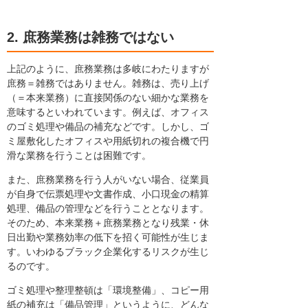
2. 庶務業務は雑務ではない
上記のように、庶務業務は多岐にわたりますが
庶務＝雑務ではありません。雑務は、売り上げ
（＝本来業務）に直接関係のない細かな業務を
意味するといわれています。例えば、オフィス
のゴミ処理や備品の補充などです。しかし、ゴ
ミ屋敷化したオフィスや用紙切れの複合機で円
滑な業務を行うことは困難です。
また、庶務業務を行う人がいない場合、従業員
が自身で伝票処理や文書作成、小口現金の精算
処理、備品の管理などを行うこととなります。
そのため、本来業務＋庶務業務となり残業・休
日出勤や業務効率の低下を招く可能性が生じま
す。いわゆるブラック企業化するリスクが生じ
るのです。
ゴミ処理や整理整頓は「環境整備」、コピー用
紙の補充は「備品管理」というように、どんな