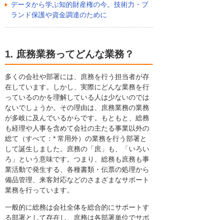
データから学ぶ知的財産権の今。技術力・ブ
ランド保護や資金調達のために
1. 庶務業務ってどんな業務？
多くの会社や部署には、庶務を行う担当者が存
在しています。しかし、実際にどんな業務を行
っているのかを理解している人は少ないのでは
ないでしょうか。その理由は、庶務業務の業務
が多岐に及んでいるからです。もともと、総務
も経理や人事を含めて会社の主たる事業以外の
総て（すべて：* 常用外）の業務を行う部署と
して誕生しました。庶務の「庶」も、「いろい
ろ」という意味です。つまり、総務も庶務も事
業活動で発生する、各種書類・伝票の処理から
備品管理、来客対応などのさまざまなサポート
業務を行っています。
一般的に総務は会社全体を総合的にサポートす
る部署として存在し、庶務は各部署単位でサポ