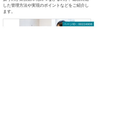
した管理方法や実現のポイントなどをご紹介し
ます。
ページID：00224906
総務部の複合機活用方法
＊本記事中に記載の肩書きや数値、社名、固有名
詞、掲載の図版内容等は公開時点のものです。
目次へ戻る
【お知らせ】がんばる企業応援マ
ガジン最新記事のご紹介
2026年 8月 4日