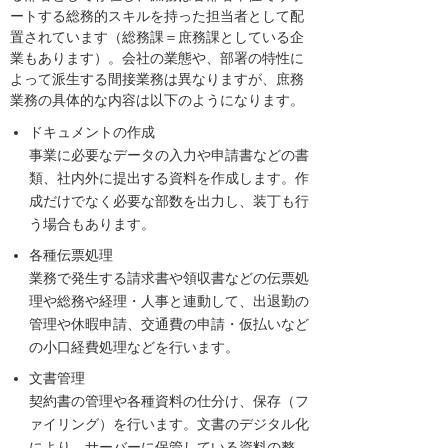
ートする総務的スキルを持った担当者として配
置されています（総務課＝庶務課としている企
業もあります）。会社の業態や、部署の特性に
よって派生する間接業務は異なりますが、庶務
業務の具体的な内容は以下のようになります。
ドキュメントの作成
事業に必要なデータの入力や申請書などの書
類、社内外に提出する資料を作成します。作
成だけでなく必要な部数を出力し、装丁も行
う場合もあります。
各種伝票処理
業務で発生する請求書や領収書などの伝票処
理や総務や経理・人事と連動して、出退勤の
管理や休暇申請、交通費の申請・仮払いなど
の小口経費処理などを行います。
文書管理
契約書の管理や各種資料の仕分け、保存（フ
ァイリング）を行います。文書のデジタル化
により、サーバーに保管している資料の整