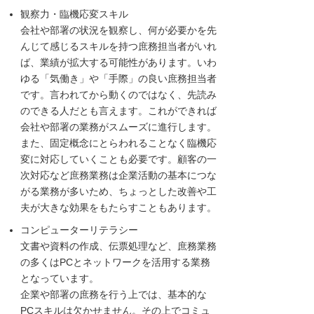
観察力・臨機応変スキル
会社や部署の状況を観察し、何が必要かを先
んじて感じるスキルを持つ庶務担当者がいれ
ば、業績が拡大する可能性があります。いわ
ゆる「気働き」や「手際」の良い庶務担当者
です。言われてから動くのではなく、先読み
のできる人だとも言えます。これができれば
会社や部署の業務がスムーズに進行します。
また、固定概念にとらわれることなく臨機応
変に対応していくことも必要です。顧客の一
次対応など庶務業務は企業活動の基本につな
がる業務が多いため、ちょっとした改善や工
夫が大きな効果をもたらすこともあります。
コンピューターリテラシー
文書や資料の作成、伝票処理など、庶務業務
の多くはPCとネットワークを活用する業務
となっています。
企業や部署の庶務を行う上では、基本的な
PCスキルは欠かせません。その上でコミュ