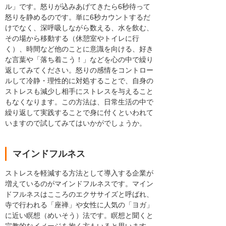
ル」です。怒りが込みあげてきたら6秒待って
怒りを静めるのです。単に6秒カウントするだ
けでなく、深呼吸しながら数える、水を飲む、
その場から移動する（休憩室やトイレに行
く）、時間など他のことに意識を向ける、好き
な言葉や「落ち着こう！」などを心の中で繰り
返してみてください。怒りの感情をコントロー
ルして冷静・理性的に対処することで、自身の
ストレスも減少し相手にストレスを与えること
もなくなります。この方法は、日常生活の中で
繰り返して実践することで身に付くといわれて
いますので試してみてはいかがでしょうか。
マインドフルネス
ストレスを軽減する方法として導入する企業が
増えているのがマインドフルネスです。マイン
ドフルネスはこころのエクササイズと呼ばれ、
寺で行われる「座禅」や女性に人気の「ヨガ」
に近い瞑想（めいそう）法です。瞑想と聞くと