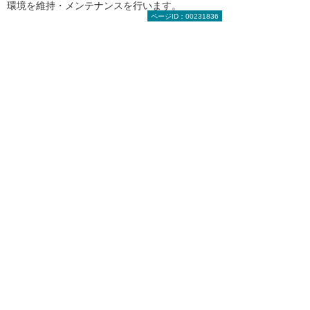
環境を維持・メンテナンスを行います。
ページID：00231836
ストレス軽減の第一歩は「自分と他人の価値観
は異なることを肝に銘じる」です。異なる価値
観を持った人々が集う企業において経営目標な
ど、共通の価値観を作ることが、これからの総
務部門の大きな役割となるのでしょうか。
目次へ戻る
4. 従業員の健康を守り、生産性
向上の実現をサポート
健康経営・健康管理支援 Universal
勤次郎 ヘルス×ライフ
ストレス・健康リスクの要因に応じた労務環境
の改善・ワークライフバランスを推進し、経営
者と社員が「健康」で働ける職場作り。それが