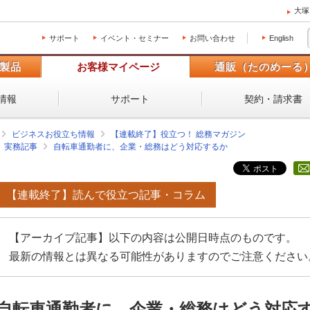
大塚
サポート
イベント・セミナー
お問い合わせ
English
製品
お客様マイページ
通販（たのめーる
情報
サポート
契約・請求書
ビジネスお役立ち情報
【連載終了】役立つ！ 総務マガジン
実務記事
自転車通勤者に、企業・総務はどう対応するか
【連載終了】読んで役立つ記事・コラム
【アーカイブ記事】以下の内容は公開日時点のものです。
最新の情報とは異なる可能性がありますのでご注意ください
自転車通勤者に、企業・総務はどう対応